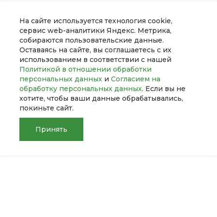
На сайте используется технология cookie,
сервис web-аналитики Яндекс. Метрика,
собираются пользовательские данные.
Оставаясь на сайте, вы соглашаетесь с их
использованием в соответствии с нашей
Политикой в отношении обработки
персональных данных
и
Согласием на
обработку персональных данных
. Если вы не
О компании
хотите, чтобы ваши данные обрабатывались,
покиньте сайт.
Услуги
Принять
Помощь
Главная
Главная
Кабинет
Кабинет
Корзина
Корзина
Сравнение
Сравнение