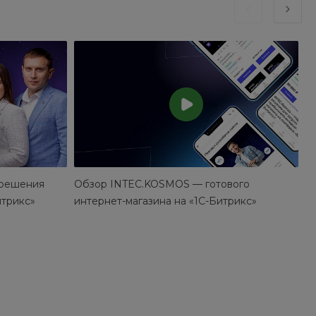
 решения
Обзор INTEC.KOSMOS — готового
За
итрикс»
интернет-магазина на «1С-Битрикс»