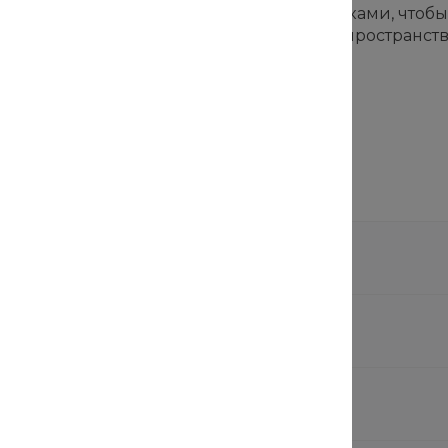
тствие работ проекту и помогаем с закупками, чтоб
сультацию — расскажем, как мы создаём пространств
ми