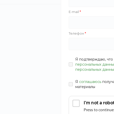
E-mail
Разработаем детальный дизайн-проект интерьер
3D-визуализации до полного пакета чертежей дл
материалов, мебели и освещения.
Телефон
от 6 000 руб.
ЗАКАЗАТЬ УСЛУГУ
от 4 599 руб.
Я подтверждаю, что 
персональных данны
персональных данны
Я
соглашаюсь
получ
материалы