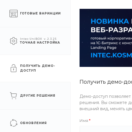
О компании
Услуги
Помощь
ГОТОВЫЕ ВАРИАЦИИ
УСЛУГИ
АКЦИИ
КОМПАН
Intec UniBOX
v. 2.3.25
ТОЧНАЯ НАСТРОЙКА
Главная
/
Услуги
/
Ремонт
/
Разработка дизайн-проекта
ПОЛУЧИТЬ ДЕМО-
ДОСТУП
Получить демо-до
ПЕРСОНАЛЬНЫЙ ПОДХОД
ДРУГИЕ РЕШЕНИЯ
Демо-доступ позволяет
решения. Вы сможете до
Разработка д
внешний вид, менять цв
Имя
проекта
ОБНОВЛЕНИЯ