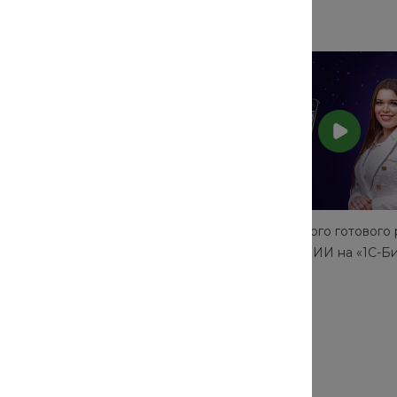
а 1 день: революция с No-
Презентация нового готового
INTEC.KOSMOS с ИИ на «1С-Б