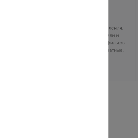
Отличный сервис! Заказывал монтаж отопления.
Недостающие комплектующие подобрали и
привезли сами, попутно заменили насос и фильтры.
Всё согласовали по телефону, цены адекватные,
дали гарантию. Рекомендую!
Владимир Есенин
27.11.2019