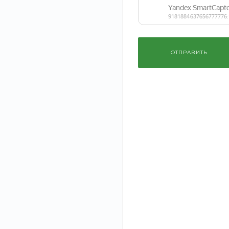
Соблюдаем сроки
Прозрачно
ценообразов
Оперативно оказываем услуги
любой сложности
Составляем сп
ОТПРАВИТЬ
необходимых р
Описание
Разработаем полноценный дизайн-проект интерье
создания технического задания, планировочных
чертежей (планы с размерами, развертки стен, с
материалов, мебели, сантехники и освещения с 
Учитываем все ваши пожелания по стилю, функц