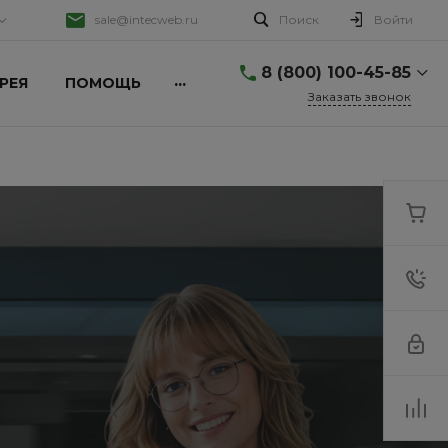
sale@intecweb.ru
Поиск
Войти
8 (800) 100-45-85
...
РЕЯ
ПОМОЩЬ
Заказать звонок
8 (800) 100-45-85
г. Москва, ул.
Даниловский Вал, 1
Пн-Пт 9:30-18:30 Сб-Вс
Выходной
sale@intecweb.ru
8 (800) 100-45-85
г. Москва, ул.
Люсиновская, д. 39
Пн-Пт 9:30-18:30 Сб-Вс
Выходной
sale@intecweb.ru
8 (800) 100-45-85
г. Москва, ул.
Люсиновская, д. 39