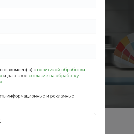
а — от планировочных решений и
я строителей и подбора отделочных
ознакомлен(-а) с
политикой обработки
х
и даю свое
согласие на обработку
х
ать информационные и рекламные