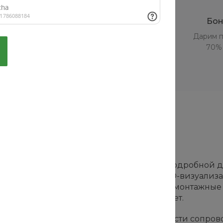
е
Прозрачная отчетность
Бон
ание
Отчитываемся обо всех
Дарим п
исок
выполненных работах
70% 
абот
ра «под ключ», который станет вашей подробной до
 решений и утверждения концепции в 3D-визуализа
хемы электрики, сантехники, вентиляции, монтажные
точным подбором позиций под ваш бюджет.
иональности и срокам, а при необходимости сопр