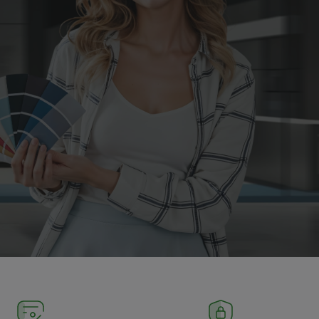
Пн-Пт 9:30-18:30 Сб-Вс
Выходной
sale@intecweb.ru
8 (800) 100-45-85
г. Москва, ул.
Люсиновская, д. 39
Пн-Пт 9:30-18:30 Сб-Вс
Выходной
sale@intecweb.ru