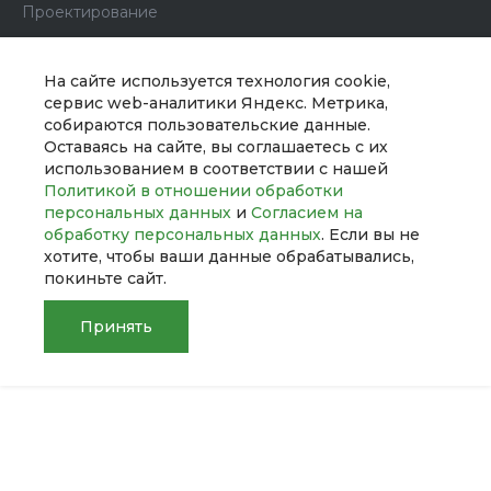
Проектирование
Дизайн интерьера
Ландшафтный дизайн
На сайте используется технология cookie,
сервис web-аналитики Яндекс. Метрика,
собираются пользовательские данные.
Помощь
Оставаясь на сайте, вы соглашаетесь с их
использованием в соответствии с нашей
Политикой в отношении обработки
персональных данных
и
Согласием на
обработку персональных данных
. Если вы не
хотите, чтобы ваши данные обрабатывались,
покиньте сайт.
8 (800) 100-45-85
Заказать звонок
Принять
sale@intecweb.ru
Главная
Главная
Кабинет
Кабинет
Корзина
Корзина
Сравнение
Сравнение
г. Москва, ул. Даниловский Вал, 1