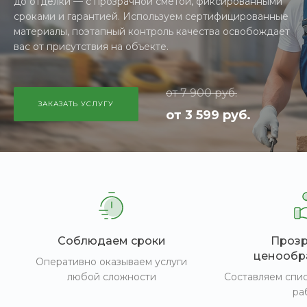
до отделки — с прозрачной сметой, фиксированными
сроками и гарантией. Используем сертифицированные
материалы, поэтапный контроль качества освобождает
вас от присутствия на объекте.
от 7 900 руб.
ЗАКАЗАТЬ УСЛУГУ
от 3 599 руб.
Соблюдаем сроки
Проз
ценообр
Оперативно оказываем услуги
любой сложности
Составляем спи
ра