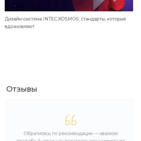
Дизайн-система INTEC.KOSMOS: стандарты, которые
С
вдохновляют
Отзывы
Обратилась по рекомендации — хвалили
прораба Андрея как толкового специалиста по