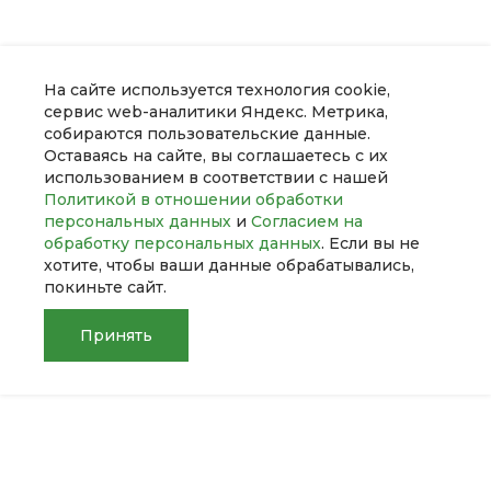
На сайте используется технология cookie,
сервис web-аналитики Яндекс. Метрика,
собираются пользовательские данные.
Оставаясь на сайте, вы соглашаетесь с их
использованием в соответствии с нашей
Политикой в отношении обработки
персональных данных
и
Согласием на
обработку персональных данных
. Если вы не
О компании
хотите, чтобы ваши данные обрабатывались,
покиньте сайт.
Услуги
Принять
Помощь
Главная
Главная
Кабинет
Кабинет
Корзина
Корзина
Сравнение
Сравнение