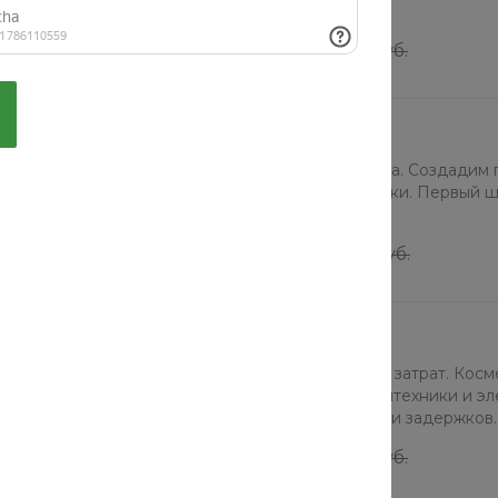
риска штрафов.
от 20000 руб.
от 22000 руб.
Дизайн интерьера
Интерьер как визитная карточка. Создадим п
Консультация и план расстановки. Первый ш
полный проект.
от 40000 руб.
от 42000 руб.
Косметический ремонт
Освежим интерьер без лишних затрат. Косм
потолков, замена покрытий, сантехники и эл
Идеальный результат без пыли и задержков.
от 20000 руб.
от 22000 руб.