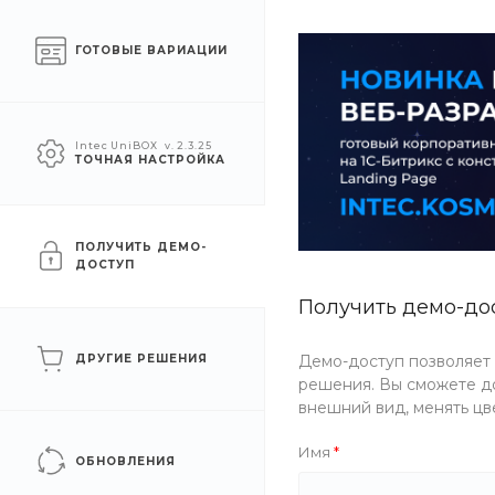
О компании
Услуги
Помощь
ГОТОВЫЕ ВАРИАЦИИ
УСЛУГИ
АКЦИИ
КОМПАН
Intec UniBOX
v. 2.3.25
ТОЧНАЯ НАСТРОЙКА
Главная
/
Услуги
/
Строительство
Услуги
ПОЛУЧИТЬ ДЕМО-
ДОСТУП
ФИЛЬТР
Получить демо-до
ДРУГИЕ РЕШЕНИЯ
Демо-доступ позволяет
Цена
решения. Вы сможете до
внешний вид, менять цв
Имя
ОБНОВЛЕНИЯ