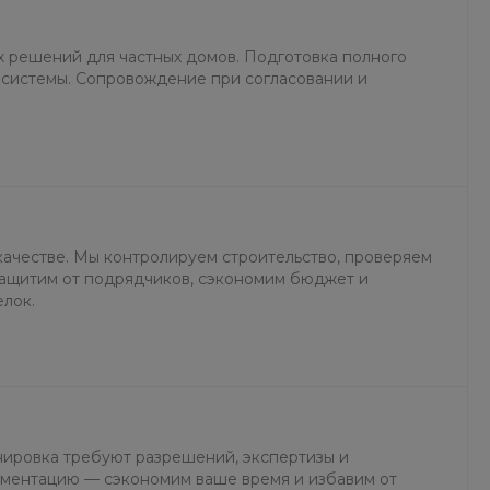
Пн-Пт 9:30-18:30 Сб-Вс
Выходной
sale@intecweb.ru
х решений для частных домов. Подготовка полного
 системы. Сопровождение при согласовании и
8 (800) 100-45-85
г. Москва, ул.
Люсиновская, д. 39
Пн-Пт 9:30-18:30 Сб-Вс
Выходной
sale@intecweb.ru
качестве. Мы контролируем строительство, проверяем
 Защитим от подрядчиков, сэкономим бюджет и
елок.
нировка требуют разрешений, экспертизы и
ументацию — сэкономим ваше время и избавим от