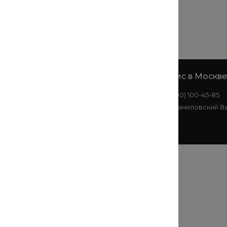
е
Офис в
Офис в Москве
Екатеринбурге
8 (800) 100-45-85
+7 (343) 214-51-05
ул. Даниловский Ва
ул. Малышева, 145АЗ