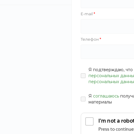
20000
40000
E-mail
Тип услуги
Телефон
Тип груза
Емкости
Металлоконструкции
Я подтверждаю, что 
Опасные
персональных данны
Промышленное
персональных данны
оборудование
Стройматериалы
Я
соглашаюсь
получ
Сыпучие
материалы
ПРИМЕНИТЬ