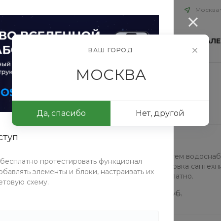
Москва
ИЯ
БЛОГ
ПРОЕКТЫ
КОНТАКТЫ
ФОТОГАЛЕ
ВАШ ГОРОД
МОСКВА
Да, спасибо
Нет, другой
ступ
Монтаж сантехники
Проектирование и монтаж систем водоснабж
 бесплатно протестировать функционал
насосное оборудование, установка сантехн
бавлять элементы и блоки, настраивать их
для расчёта стоимости — бесплатно.
етовую схему.
от 40000 руб.
от 42000 руб.