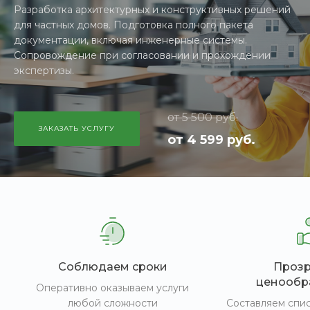
Разработка архитектурных и конструктивных решений
для частных домов. Подготовка полного пакета
документации, включая инженерные системы.
Сопровождение при согласовании и прохождении
экспертизы.
от 5 500 руб.
ЗАКАЗАТЬ УСЛУГУ
от 4 599 руб.
Соблюдаем сроки
Проз
ценообр
Оперативно оказываем услуги
любой сложности
Составляем спи