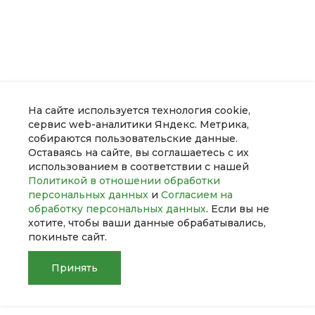
На сайте используется технология cookie,
сервис web-аналитики Яндекс. Метрика,
собираются пользовательские данные.
Оставаясь на сайте, вы соглашаетесь с их
использованием в соответствии с нашей
Политикой в отношении обработки
персональных данных
и
Согласием на
обработку персональных данных
. Если вы не
О компании
хотите, чтобы ваши данные обрабатывались,
покиньте сайт.
Услуги
Принять
Помощь
Главная
Главная
Кабинет
Кабинет
Корзина
Корзина
Сравнение
Сравнение