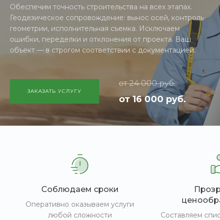
Обеспечим точность строительства на всех этапах.
Геодезическое сопровождение: вынос осей, контроль
геометрии, исполнительная съемка. Исключаем
ошибки, переделки и отклонения от проекта. Ваш
объект — в строгом соответствии с документацией.
от 24 000 руб.
ЗАКАЗАТЬ УСЛУГУ
от 16 000 руб.
Соблюдаем сроки
Проз
ценообр
Оперативно оказываем услуги
любой сложности
Составляем спи