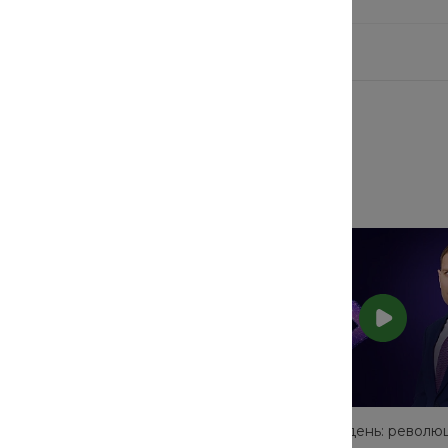
ма INTEC.KOSMOS:
Создай сайт за 1 день: револю