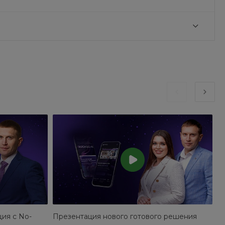
ция с No-
Презентация нового готового решения
О