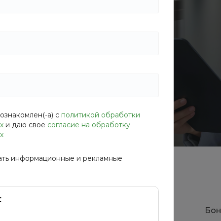
тветствие проекту. Защитим от
езультат без ошибок и переделок.
ознакомлен(-а) с
политикой обработки
х
и даю свое
согласие на обработку
х
ать информационные и рекламные
е
Прозрачная отчетность
Бон