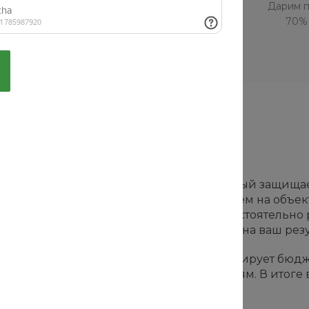
ание
Отчитываемся обо всех
Дарим п
исок
выполненных работах
70% 
абот
ь за строительством или ремонтом, который защищ
оительным нормам и сметам. Мы выезжаем на объект
людение сроков. Вместо того чтобы самостоятельно 
ьного представителя, который работает на ваш резу
брака и завышения объемов, но и оптимизирует бюд
строительства или аварийным ситуациям. В итоге в
х с переделками.