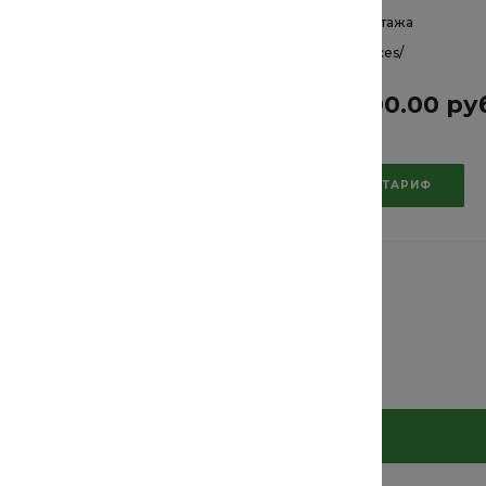
1 этаж
Этажность
2 этажа
ervices/
Ссылка
/services/
00.00 руб.
1 440 000.00 ру
АТЬ ТАРИФ
ВЫБРАТЬ ТАРИФ
Ед. изм.