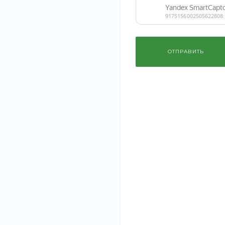
ценообразов
Оперативно оказываем услуги
любой сложности
Составляем сп
необходимых р
ОТПРАВИТЬ
Описание
Технический надзор — это независимый контрол
соответствие работ проектной документации, стр
и качество используемых материалов, а также соб
«дожать» подрядчика, вы получаете профессионал
Такой подход не только исключает вероятность 
которые в будущем могут привести к удорожанию 
документами и без финансовых потерь, связанны