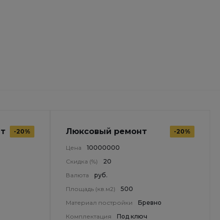
нт
Люксовый ремонт
-20%
-20%
Цена
10000000
Скидка (%)
20
Валюта
руб.
Площадь (кв.м2)
500
Материал постройки
Бревно
Комплектация
Под ключ