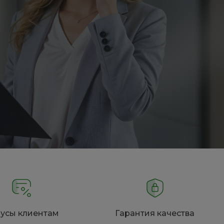
Пн-Пт 9:30-18:30 Сб-Вс
Выходной
sale@intecweb.ru
8 (800) 100-45-85
г. Москва, ул.
Люсиновская, д. 39
Пн-Пт 9:30-18:30 Сб-Вс
Выходной
sale@intecweb.ru
усы клиентам
Гарантия качества