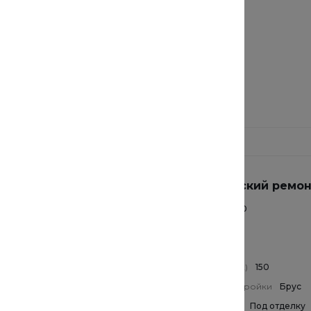
Кирпич
Газобетон
льный ремонт
Дизайнерский ремо
-20%
000
Цена
1800000
20
Скидка (%)
20
уб.
Валюта
руб.
в.м2)
30
Площадь (кв.м2)
150
постройки
Бревно
Материал постройки
Брус
ация
Под ключ
Комплектация
Под отделку