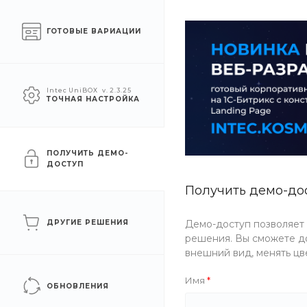
О компании
Услуги
Помощь
ГОТОВЫЕ ВАРИАЦИИ
УСЛУГИ
АКЦИИ
КОМПАН
Intec UniBOX
v. 2.3.25
ТОЧНАЯ НАСТРОЙКА
Главная
/
Услуги
/
Проектирование
/
Технический надзор
ПОЛУЧИТЬ ДЕМО-
ДОСТУП
Получить демо-до
УСЛУГА
ДРУГИЕ РЕШЕНИЯ
Демо-доступ позволяет
решения. Вы сможете до
Технический 
внешний вид, менять цв
Имя
ОБНОВЛЕНИЯ
Технический надзор — ваша уверенность в качес