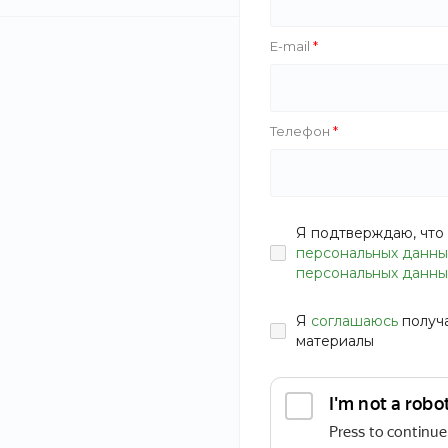
строительство, проверяем сметы, материалы и соо
E-mail
подрядчиков, сэкономим бюджет и гарантируем р
от 16 000 руб.
Телефон
ЗАКАЗАТЬ УСЛУГУ
от 16 000 руб.
Я подтверждаю, что 
персональных данны
персональных данны
Я
соглашаюсь
получ
материалы
Соблюдаем сроки
Прозрачно