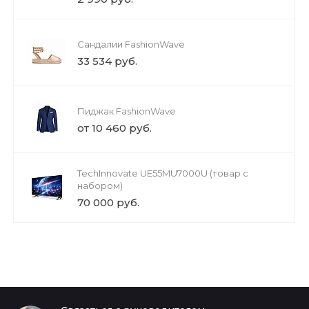
Сандалии FashionWave
33 534 руб.
Пиджак FashionWave
от 10 460 руб.
TechInnovate UE55MU7000U (товар с
набором)
70 000 руб.