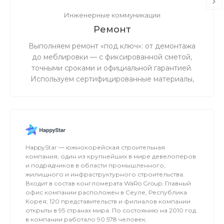
Инженерные коммуникации
Ремонт
Выполняем ремонт «под ключ»: от демонтажа
до меблировки — с фиксированной сметой,
точными сроками и официальной гарантией.
Используем сертифицированные материалы,
поэтапный технадзор освобождает вас от
ежедневного присутствия на объекте.
HappyStar — южнокорейская строительная
компания, один из крупнейших в мире девелоперов
и подрядчиков в области промышленного,
жилищного и инфраструктурного строительства.
Входит в состав конгломерата WaRo Group. Главный
офис компании расположен в Сеуле, Республика
Корея; 120 представительств и филиалов компании
открыты в 95 странах мира. По состоянию на 2010 год
в компании работало 90 578 человек.