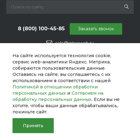
8 (800) 100-45-85
Заказать звонок
sale@intecweb.ru
г. Москва, ул. Даниловский Вал, 1
На сайте используется технология cookie,
сервис web-аналитики Яндекс. Метрика,
собираются пользовательские данные.
Оставаясь на сайте, вы соглашаетесь с их
использованием в соответствии с нашей
Политикой в отношении обработки
персональных данных
и
Согласием на
обработку персональных данных
. Если вы не
хотите, чтобы ваши данные обрабатывались,
покиньте сайт.
Принять
© 2026 UNIBox, Все права защищены
Главная
Главная
Кабинет
Кабинет
Корзина
Корзина
Сравнение
Сравнение