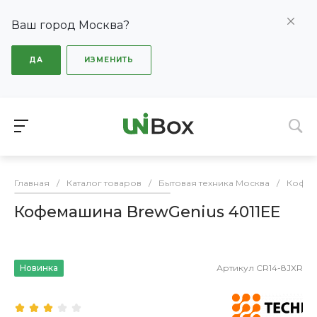
Ваш город Москва?
ДА
ИЗМЕНИТЬ
Главная
/
Каталог товаров
/
Бытовая техника Москва
/
Кофем
Кофемашина BrewGenius 4011EE
Новинка
Артикул
CR14-8JXR