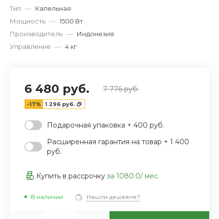
‹
›
Тип
—
Капельная
Мощность
—
1500 Вт
Производитель
—
Индонезия
Управление
—
4 кг
6 480 руб.
7 776 руб.
-17%
1 296 руб.
Подарочная упаковка + 400 руб.
Расширенная гарантия на товар + 1 400
руб.
Купить в рассрочку
за
1080.0
/ мес.
В наличии
Нашли дешевле?