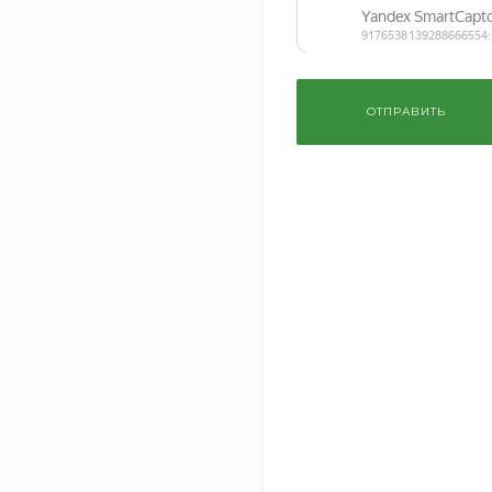
Наш интернет-магазин предлагает одежду и аксессуары 
товары любых размеров для всех типов фигур. Наши аксес
достоинства и скрыть недостатки.
ОТПРАВИТЬ
Широкие размерные сетки, приятные цены и большой выб
образов на все случаи жизни. Мы поможем с выбором одеж
будет модно и актуально в этом сезоне.
‹
›
Рекомендуем
Масло драгоценное
Ламинат 
арганы для лица, 100 МЛ
33 класс 
3 599 руб.
от 2 999