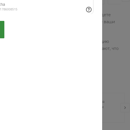
проверенных брендов. В нашем каталоге вы найдете
суары, одежда и обувь помогут подчеркнуть все ваши
ор моделей позволят собрать стильную коллекцию
ды и аксессуаров: наши консультанты точно знают, что
«HomeCraft» 8 мм
Раковина накладная
2.096 м2
AquaLux с рисунком
 руб.
6 890 руб.