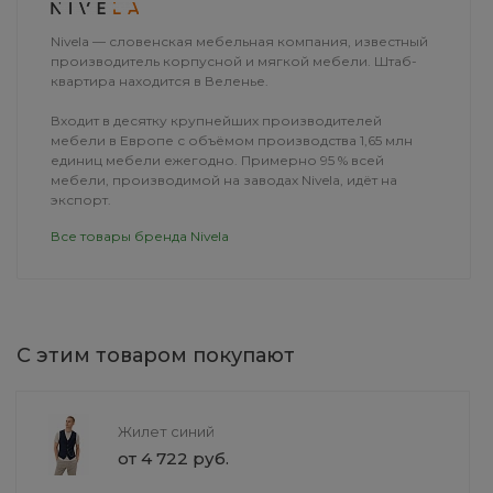
Nivela — словенская мебельная компания, известный
производитель корпусной и мягкой мебели. Штаб-
квартира находится в Веленье.
Входит в десятку крупнейших производителей
мебели в Европе с объёмом производства 1,65 млн
единиц мебели ежегодно. Примерно 95 % всей
мебели, производимой на заводах Nivela, идёт на
экспорт.
Все товары бренда Nivela
С этим товаром покупают
Ванна без гидромассажа
Туфли лодочк
Версаль
27 990 руб.
от 4 990 руб
Жилет синий
от 4 722 руб.