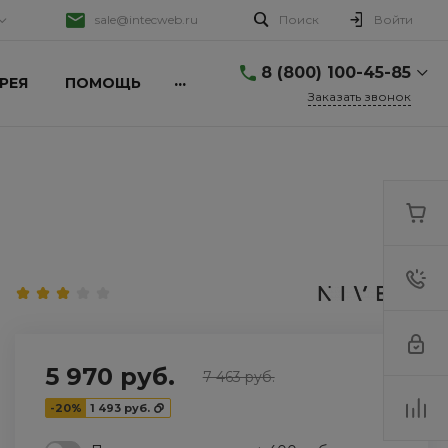
sale@intecweb.ru
Поиск
Войти
8 (800) 100-45-85
...
РЕЯ
ПОМОЩЬ
Заказать звонок
8 (800) 100-45-85
г. Москва, ул.
Даниловский Вал, 1
Пн-Пт 9:30-18:30 Сб-Вс
Выходной
sale@intecweb.ru
8 (800) 100-45-85
г. Москва, ул.
Люсиновская, д. 39
Пн-Пт 9:30-18:30 Сб-Вс
Выходной
sale@intecweb.ru
5 970 руб.
7 463 руб.
8 (800) 100-45-85
-20%
1 493 руб.
г. Москва, ул.
Люсиновская, д. 39