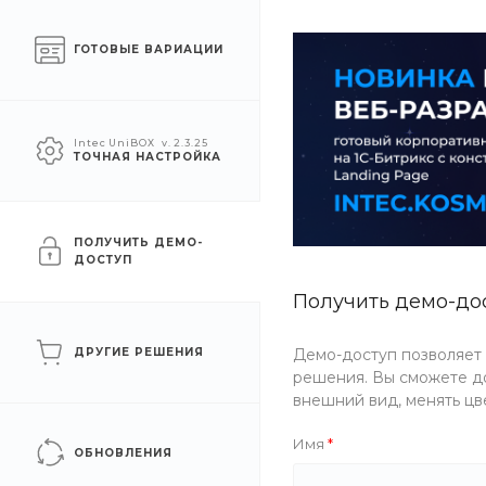
О компании
Услуги
Помощь
ГОТОВЫЕ ВАРИАЦИИ
УСЛУГИ
АКЦИИ
КОМПАН
Intec UniBOX
v. 2.3.25
ТОЧНАЯ НАСТРОЙКА
Главная
/
Каталог товаров
/
Одежда
/
Мужская одежда
/
Бр
Брюки черные
ПОЛУЧИТЬ ДЕМО-
ДОСТУП
Получить демо-до
Артикул
D00B-H5D3
ДРУГИЕ РЕШЕНИЯ
Демо-доступ позволяет
решения. Вы сможете до
внешний вид, менять цв
Имя
ОБНОВЛЕНИЯ