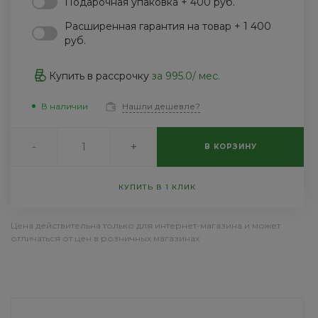
Подарочная упаковка + 400 руб.
Пн-Пт 9:30-18:30 Сб-Вс
Выходной
Расширенная гарантия на товар + 1 400
sale@intecweb.ru
руб.
8 (800) 100-45-85
г. Москва, ул.
Купить в рассрочку
за
995.0
/ мес.
Люсиновская, д. 39
Пн-Пт 9:30-18:30 Сб-Вс
Выходной
В наличии
Нашли дешевле?
sale@intecweb.ru
-
+
В КОРЗИНУ
КУПИТЬ В 1 КЛИК
Цена действительна только для интернет-магазина и может
отличаться от цен в розничных магазинах
ДОСТАВКА