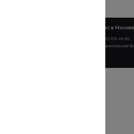
е
Офис в
Офис в Москве
Екатеринбурге
8 (800) 100-45-85
+7 (343) 214-51-05
ул. Даниловский Ва
ул. Малышева, 145АЗ