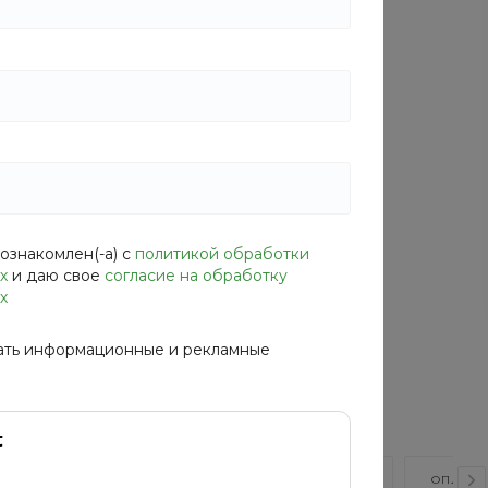
Характеристики
Производитель
—
Индия
Состав
—
Хлопок - 100%
Длина
—
63 см
Сезон
—
мульти
ознакомлен(-а) с
политикой обработки
х
и даю свое
согласие на обработку
х
ать информационные и рекламные
ВИДЕО
ОТЗЫВЫ
КАК КУПИТЬ?
ОПЛАТА