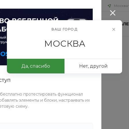
Москва
ИЯ
БЛОГ
ПРОЕКТЫ
КОНТАКТЫ
ФОТОГАЛЕ
ВАШ ГОРОД
МОСКВА
юки черные
Да, спасибо
Нет, другой
ступ
СРАВНИТЬ
 бесплатно протестировать функционал
Таблица размеров
бавлять элементы и блоки, настраивать их
етовую схему.
Размер
M
XL
L
M