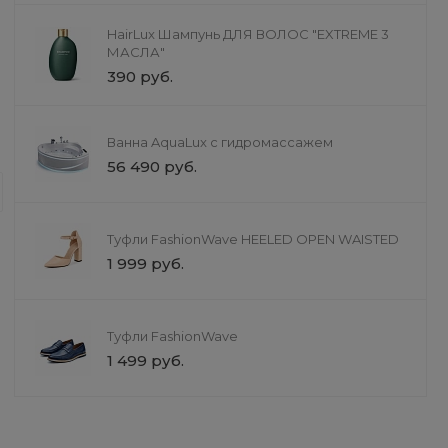
HairLux Шампунь ДЛЯ ВОЛОС "EXTREME 3
МАСЛА"
390 руб.
Ландшафтный дизайн
Ванна AquaLux с гидромассажем
Проектирование частных
56 490 руб.
Разработка архитектурных и конст
Подготовка полного пакета докуме
Сопровождение при согласовании 
Туфли FashionWave HEELED OPEN WAISTED
1 999 руб.
Туфли FashionWave
1 499 руб.