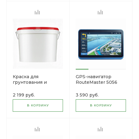
Краска для
GPS-навигатор
грунтования и
RouteMaster 5056
окраски стен
Argentum 20
2 199 руб.
3 590 руб.
В КОРЗИНУ
В КОРЗИНУ