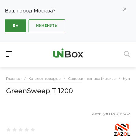
Ваш город Москва?
ДА
ИЗМЕНИТЬ
Главная
/
Каталог товаров
/
Садовая техника Москва
/
Культ
GreenSweep Т 1200
Артикул
LPCY-ESG2