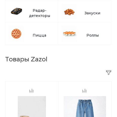
Радар-
Закуски
детекторы
Пицца
Роллы
Товары Zazol