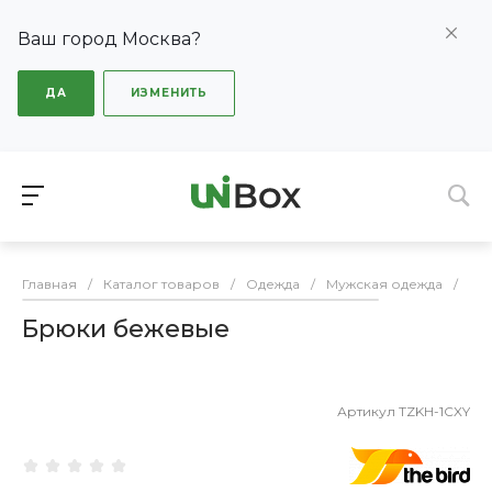
Ваш город Москва?
ДА
ИЗМЕНИТЬ
Главная
/
Каталог товаров
/
Одежда
/
Мужская одежда
/
Бр
Брюки бежевые
Артикул
TZKH-1CXY