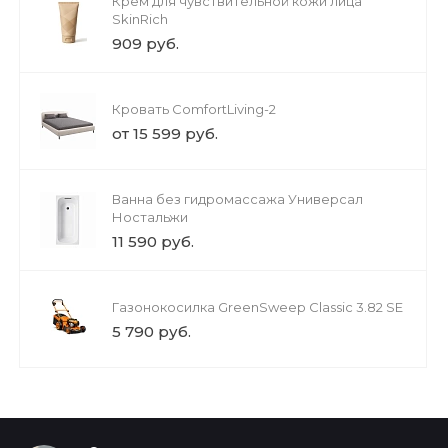
Крем для чувствительной кожи лица
SkinRich
909 руб.
Кровать ComfortLiving-2
от 15 599 руб.
Ванна без гидромассажа Универсал
Ностальжи
11 590 руб.
Газонокосилка GreenSweep Classic 3.82 SE
5 790 руб.