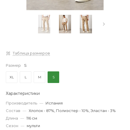
Таблица размеров
Размер
S
XL
L
M
S
Характеристики
Производитель
—
Испания
Состав
—
Хлопок - 87%, Полиэстер - 10%, Эластан - 3%
Длина
—
116 см
Сезон
—
мульти
‹
›