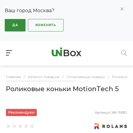
Ваш город Москва?
ДА
ИЗМЕНИТЬ
Главная
/
Каталог товаров
/
Спортивные товары
/
Роликовые
Роликовые коньки MotionTech 5
Рекомендуем
Артикул
1IIK-19BD