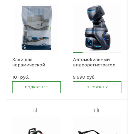
Клей для
Автомобильный
керамической
видеорегистратор
плитки усиленный
VisionTrack Z1
HomeCraft Pro, 5 кг
101 руб.
9 990 руб.
ПОДРОБНЕЕ
В КОРЗИНУ