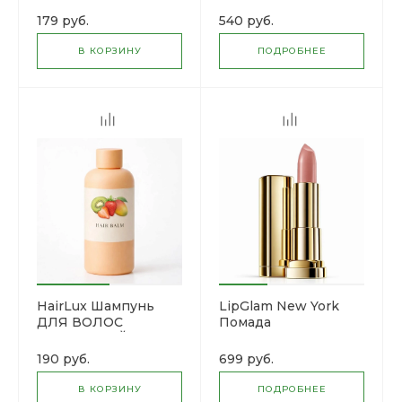
179 руб.
540 руб.
В КОРЗИНУ
ПОДРОБНЕЕ
HairLux Шампунь
LipGlam New York
ДЛЯ ВОЛОС
Помада
ФРУКТОВЫЙ
УВЛАЖНЯЮЩАЯ
"COLOR
190 руб.
699 руб.
SENSATIONAL"
МАТОВОЕ
В КОРЗИНУ
ПОДРОБНЕЕ