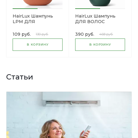
HairLux Шампунь
HairLux Шампунь
LPM ДЛЯ
ДЛЯ ВОЛОС
НОРМАЛЬНЫХ
"EXTREME 3 МАСЛА"
ВОЛОС ЯБЛОКО И
109 руб.
390 руб.
130 руб.
468 руб.
ОЛИВА
В КОРЗИНУ
В КОРЗИНУ
Статьи